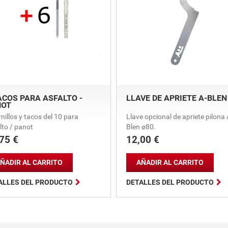
ACOS PARA ASFALTO -
LLAVE DE APRIETE A-BLEN
NOT
rnillos y tacos del 10 para
Llave opcional de apriete pilona 
lto / panot
Blen ø80.
75 €
12,00 €
io
Precio
ÑADIR AL CARRITO
AÑADIR AL CARRITO


ALLES DEL PRODUCTO
DETALLES DEL PRODUCTO