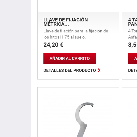
LLAVE DE FIJACIÓN
4 T
MÉTRICA...
PA
Llave de fijación para la fijación de
4 To
los hitos H-75 al suelo.
Asfa
24,20 €
8,5
Precio
Prec
AÑADIR AL CARRITO
A

DETALLES DEL PRODUCTO
DET