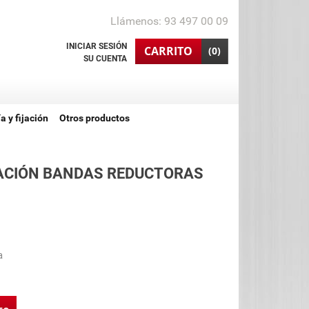
Llámenos:
93 497 00 09
INICIAR SESIÓN
shopping_cart
CARRITO
(0)
SU CUENTA
ía y fijación
Otros productos
JACIÓN BANDAS REDUCTORAS
a