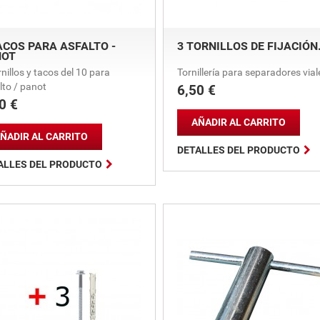
ACOS PARA ASFALTO -
3 TORNILLOS DE FIJACIÓN.
NOT
rnillos y tacos del 10 para
Tornillería para separadores vial
lto / panot
6,50 €
Precio
0 €
io
AÑADIR AL CARRITO
ÑADIR AL CARRITO

DETALLES DEL PRODUCTO

ALLES DEL PRODUCTO