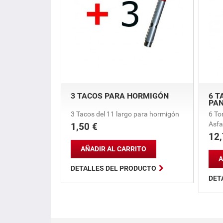
3 TACOS PARA HORMIGÓN
6 T
PA
3 Tacos del 11 largo para hormigón
6 To
Asfa
1,50 €
Precio
12,
Prec
AÑADIR AL CARRITO
A

DETALLES DEL PRODUCTO
DET