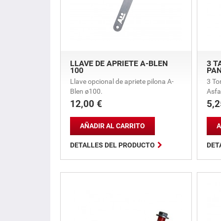
LLAVE DE APRIETE A-BLEN
3 T
100
PA
Llave opcional de apriete pilona A-
3 To
Blen ø100.
Asfa
12,00 €
5,2
Precio
Prec
AÑADIR AL CARRITO
A

DETALLES DEL PRODUCTO
DET