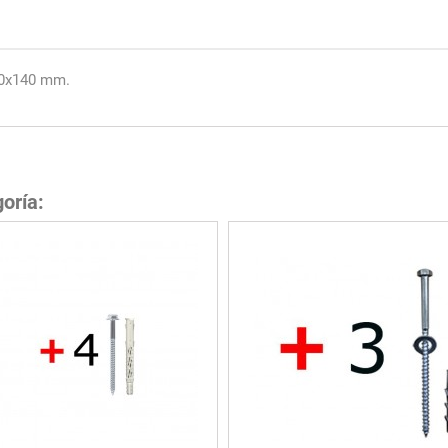
10x140 mm.
oría: