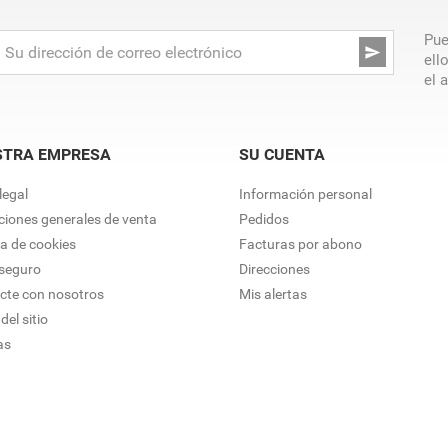
Pue

ell
el 
STRA EMPRESA
SU CUENTA
legal
Información personal
ciones generales de venta
Pedidos
ca de cookies
Facturas por abono
seguro
Direcciones
cte con nosotros
Mis alertas
el sitio
as