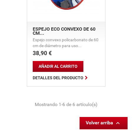
ESPEJO ECO CONVEXO DE 60
CM...
Espejo convexo policarbonato de 60
cm de diámetro para uso...
38,90 €
Precio
AÑADIR AL CARRITO

DETALLES DEL PRODUCTO
Mostrando 1-6 de 6 artículo(s)

Volver arriba