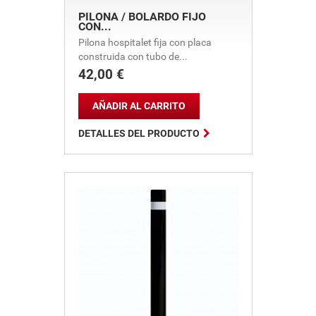
PILONA / BOLARDO FIJO
CON...
Pilona hospitalet fija con placa
construida con tubo de...
42,00 €
Precio
AÑADIR AL CARRITO

DETALLES DEL PRODUCTO