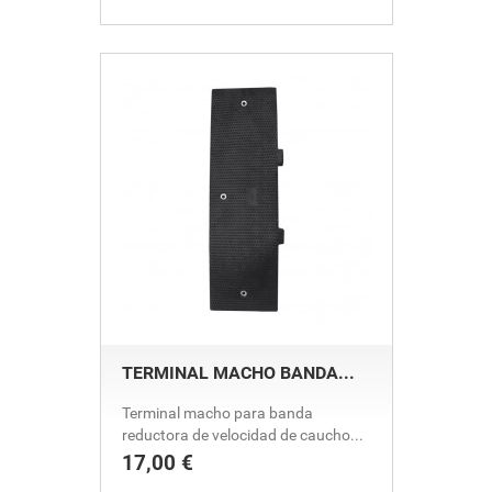
TERMINAL MACHO BANDA...
Terminal macho para banda
reductora de velocidad de caucho...
17,00 €
Precio