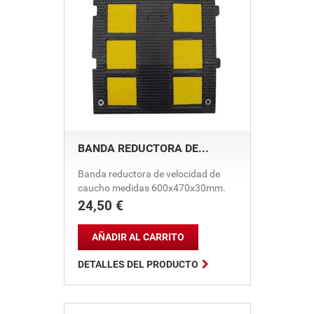
BANDA REDUCTORA DE...
Banda reductora de velocidad de
caucho medidas 600x470x30mm.
24,50 €
Precio
AÑADIR AL CARRITO

DETALLES DEL PRODUCTO