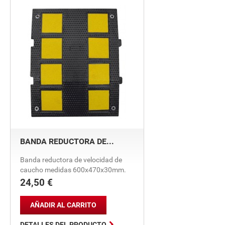
BANDA REDUCTORA DE...
Banda reductora de velocidad de
caucho medidas 600x470x30mm.
24,50 €
Precio
AÑADIR AL CARRITO

DETALLES DEL PRODUCTO