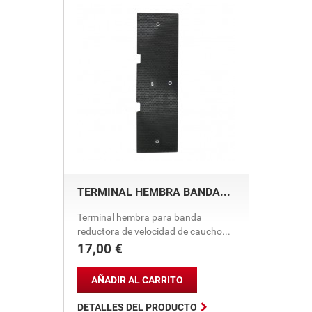
TERMINAL HEMBRA BANDA...
Terminal hembra para banda
reductora de velocidad de caucho...
17,00 €
Precio
AÑADIR AL CARRITO

DETALLES DEL PRODUCTO