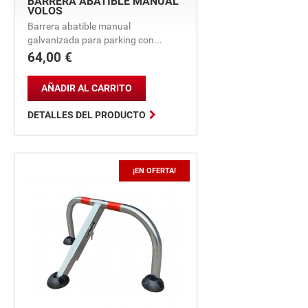
BARRERA ABATIBLE MANUAL
VOLOS
Barrera abatible manual
galvanizada para parking con...
64,00 €
Precio
AÑADIR AL CARRITO

DETALLES DEL PRODUCTO
¡EN OFERTA!