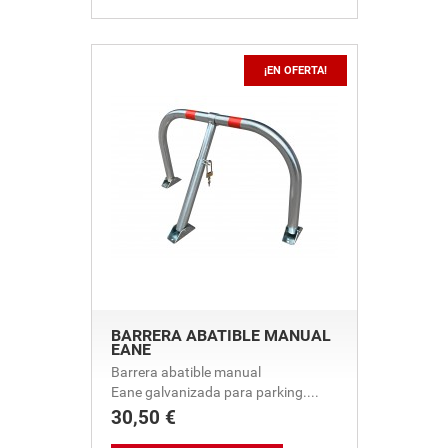
¡EN OFERTA!
BARRERA ABATIBLE MANUAL
EANE
Barrera abatible manual
Eane galvanizada para parking....
30,50 €
Precio